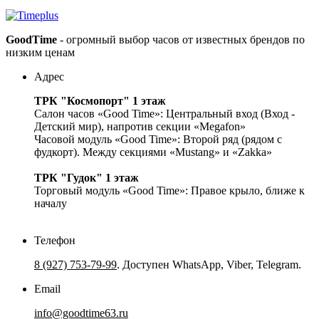
GoodTime
- огромный выбор часов от известных брендов по
низким ценам
Адрес
ТРК "Космопорт" 1 этаж
Салон часов «Good Time»: Центральный вход (Вход -
Детский мир), напротив секции «Megafon»
Часовой модуль «Good Time»: Второй ряд (рядом с
фудкорт). Между секциями «Mustang» и «Zakka»
ТРК "Гудок" 1 этаж
Торговый модуль «Good Time»: Правое крыло, ближе к
началу
Телефон
8 (927) 753-79-99
. Доступен WhatsApp, Viber, Telegram.
Email
info@goodtime63.ru