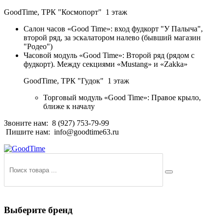
GoodTime,
ТРК "Космопорт" 1 этаж
Салон часов «Good Time»: вход фудкорт "У Палыча",
второй ряд, за эскалатором налево (бывший магазин
"Родео")
Часовой модуль «Good Time»: Второй ряд (рядом с
фудкорт). Между секциями «Mustang» и «Zakka»
GoodTime,
ТРК "Гудок" 1 этаж
Торговый модуль «Good Time»: Правое крыло,
ближе к началу
Звоните нам:
8 (927) 753-79-99
Пишите нам:
info@goodtime63.ru
Выберите бренд