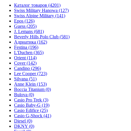
Каталог товаров
(4201)
Swiss Military Hanowa
(127)
Swiss Alpine Military
(141)
Epos
(126)
Guess
(205)
J. Lemans
(681)
Beverly Hills Polo Club
(581)
Адриатика
(162)
Festina
(196)
L'Duchen
(365)
Orient
(114)
Cover
(142)
Candino
(296)
Lee Cooper
(723)
Silvana
(51)
Anne Klein
(153)
Boccia Titanium
(0)
Bulova
(0)
Casio Pro Trek
(3)
Casio Baby-G
(19)
Casio Edifice
(25)
Casio G-Shock
(41)
Diesel
(0)
DKNY
(0)