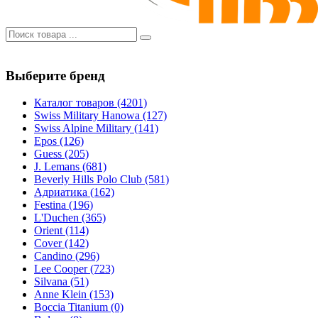
Выберите бренд
Каталог товаров
(4201)
Swiss Military Hanowa
(127)
Swiss Alpine Military
(141)
Epos
(126)
Guess
(205)
J. Lemans
(681)
Beverly Hills Polo Club
(581)
Адриатика
(162)
Festina
(196)
L'Duchen
(365)
Orient
(114)
Cover
(142)
Candino
(296)
Lee Cooper
(723)
Silvana
(51)
Anne Klein
(153)
Boccia Titanium
(0)