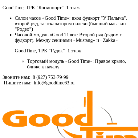
GoodTime,
ТРК "Космопорт" 1 этаж
Салон часов «Good Time»: вход фудкорт "У Палыча",
второй ряд, за эскалатором налево (бывший магазин
"Родео")
Часовой модуль «Good Time»: Второй ряд (рядом с
фудкорт). Между секциями «Mustang» и «Zakka»
GoodTime,
ТРК "Гудок" 1 этаж
Торговый модуль «Good Time»: Правое крыло,
ближе к началу
Звоните нам:
8 (927) 753-79-99
Пишите нам:
info@goodtime63.ru