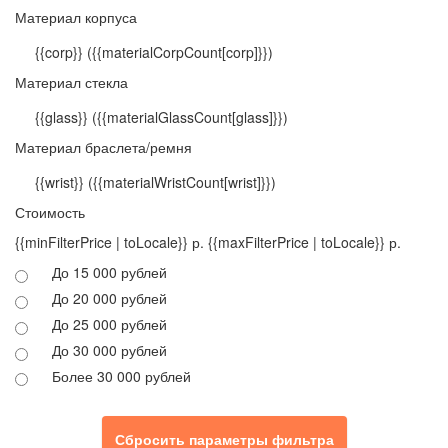
Материал корпуса
{{corp}}
({{materialCorpCount[corp]}})
Материал стекла
{{glass}}
({{materialGlassCount[glass]}})
Материал браслета/ремня
{{wrist}}
({{materialWristCount[wrist]}})
Стоимость
{{minFilterPrice | toLocale}} р.
{{maxFilterPrice | toLocale}} р.
До 15 000 рублей
До 20 000 рублей
До 25 000 рублей
До 30 000 рублей
Более 30 000 рублей
Сбросить параметры фильтра