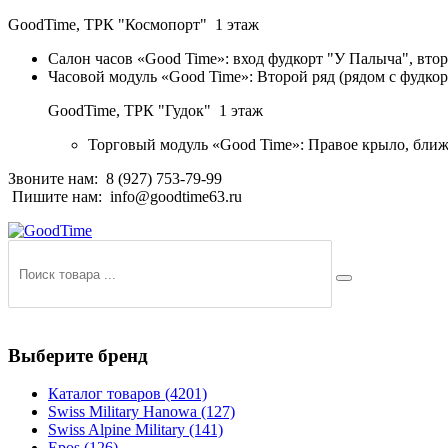
GoodTime,
ТРК "Космопорт" 1 этаж
Салон часов «Good Time»: вход фудкорт "У Палыча", втор
Часовой модуль «Good Time»: Второй ряд (рядом с фудко
GoodTime,
ТРК "Гудок" 1 этаж
Торговый модуль «Good Time»: Правое крыло, ближ
Звоните нам:
8 (927) 753-79-99
Пишите нам:
info@goodtime63.ru
Выберите бренд
Каталог товаров
(4201)
Swiss Military Hanowa
(127)
Swiss Alpine Military
(141)
Epos
(126)