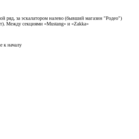
ой ряд, за эскалатором налево (бывший магазин "Родео")
рт). Между секциями «Mustang» и «Zakka»
е к началу