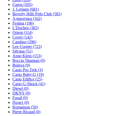
Guess
(205)
J. Lemans
(681)
Beverly Hills Polo Club
(581)
Адриатика
(162)
Festina
(196)
L'Duchen
(365)
Orient
(114)
Cover
(142)
Candino
(296)
Lee Cooper
(723)
Silvana
(51)
Anne Klein
(153)
Boccia Titanium
(0)
Bulova
(0)
Casio Pro Trek
(3)
Casio Baby-G
(19)
Casio Edifice
(25)
Casio G-Shock
(41)
Diesel
(0)
DKNY
(0)
Fossil
(0)
Полет
(0)
Romanson
(50)
Pierre Ricaud
(0)