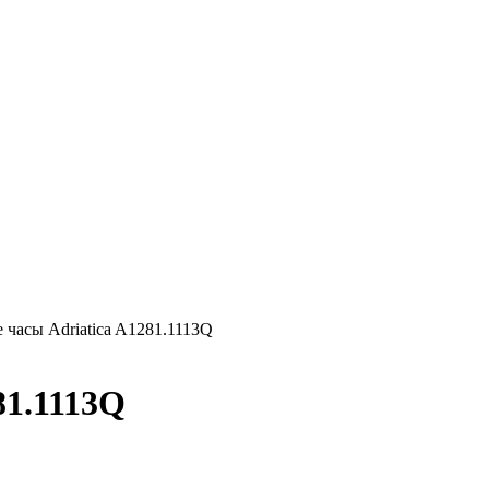
 часы Adriatica A1281.1113Q
81.1113Q