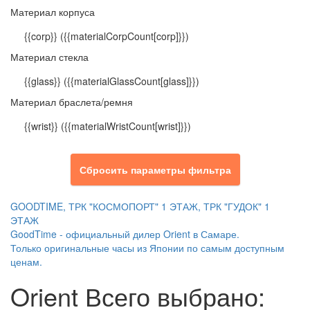
Материал корпуса
{{corp}}
({{materialCorpCount[corp]}})
Материал стекла
{{glass}}
({{materialGlassCount[glass]}})
Материал браслета/ремня
{{wrist}}
({{materialWristCount[wrist]}})
Сбросить параметры фильтра
GOODTIME, ТРК "КОСМОПОРТ" 1 ЭТАЖ, ТРК "ГУДОК" 1
ЭТАЖ
GoodTime - официальный дилер Orient в Самаре.
Только оригинальные часы из Японии по самым доступным
ценам.
Orient
Всего выбрано: