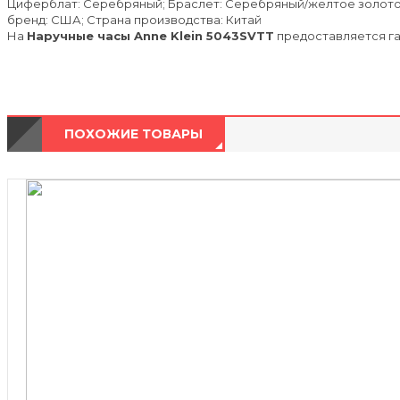
Циферблат: Серебряный; Браслет: Серебряный/желтое золото; 
бренд: США; Страна производства: Китай
На
Наручные часы Anne Klein 5043SVTT
предоставляется гар
ПОХОЖИЕ ТОВАРЫ