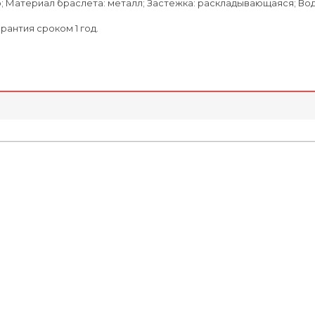
Материал браслета: металл; Застежка: раскладывающаяся; Водоз
антия сроком 1 год.