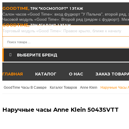
GOODTIME,
ТРК "КОСМОПОРТ" 1 ЭТАЖ
Салон часов «Good Time»: вход фудкорт "У Палыча", второй ряд,
Часовой модуль «Good Time»: Второй ряд (рядом с фудкорт). Ме
GOODTIME,
ТРК "ГУДОК" 1 ЭТАЖ
Торговый модуль «Good Time»: Правое крыло, ближе к началу
ВЫБЕРИТЕ БРЕНД
Swiss Military Hanowa
(127)
ГЛАВНАЯ
КАТАЛОГ
О НАС
ЗАКАЗ ТОВАР
Epos
(126)
GoodTime Часы В Самаре
Каталог Товаров
Anne Klein
Наручные Часы A
J. Lemans
(681)
Адриатика
(162)
Наручные часы Anne Klein 5043SVTT
L'Duchen
(365)
Cover
(142)