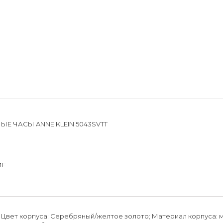
Silvana
(51)
Boccia Titanium
(0)
Casio Pro Trek
(3)
Casio Edifice
(25)
Diesel
(0)
Fossil
(0)
Romanson
(50)
ЫЕ ЧАСЫ ANNE KLEIN 5043SVTT
ИЕ
; Цвет корпуса: Серебряный/желтое золото; Материал корпуса: мет