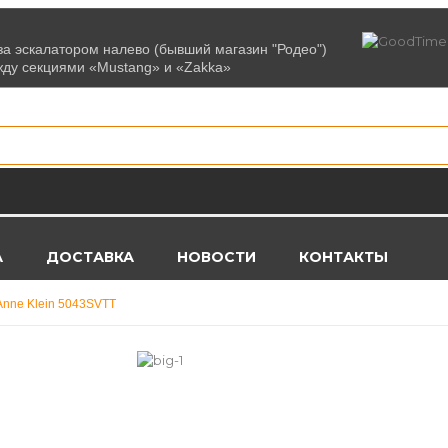
 за эскалатором налево (бывший магазин "Родео")
жду секциями «Mustang» и «Zakka»
Swiss Alpine Military
(141)
А
ДОСТАВКА
НОВОСТИ
КОНТАКТЫ
Guess
(205)
nne Klein 5043SVTT
Beverly Hills Polo Club
(581)
Festina
(196)
Orient
(114)
Candino
(296)