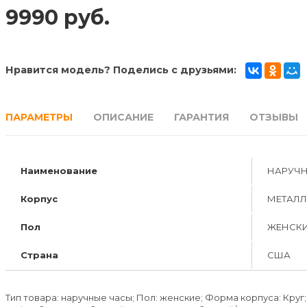
Lee Cooper
(723)
9990 руб.
Anne Klein
(153)
Bulova
(0)
Нравится модель? Поделись с друзьями:
Casio Baby-G
(19)
Casio G-Shock
(41)
ПАРАМЕТРЫ
ОПИСАНИЕ
ГАРАНТИЯ
ОТЗЫВЫ
DKNY
(0)
Полет
(0)
Наименование
НАРУЧН
Pierre Ricaud
(0)
Корпус
МЕТАЛЛ
Пол
ЖЕНСК
Страна
США
Тип товара: наручные часы; Пол: женские; Форма корпуса: Круг