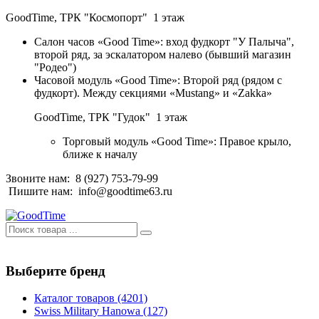
GoodTime,
ТРК "Космопорт" 1 этаж
Салон часов «Good Time»: вход фудкорт "У Палыча",
второй ряд, за эскалатором налево (бывший магазин
"Родео")
Часовой модуль «Good Time»: Второй ряд (рядом с
фудкорт). Между секциями «Mustang» и «Zakka»
GoodTime,
ТРК "Гудок" 1 этаж
Торговый модуль «Good Time»: Правое крыло,
ближе к началу
Звоните нам:
8 (927) 753-79-99
Пишите нам:
info@goodtime63.ru
Выберите бренд
Каталог товаров
(4201)
Swiss Military Hanowa
(127)