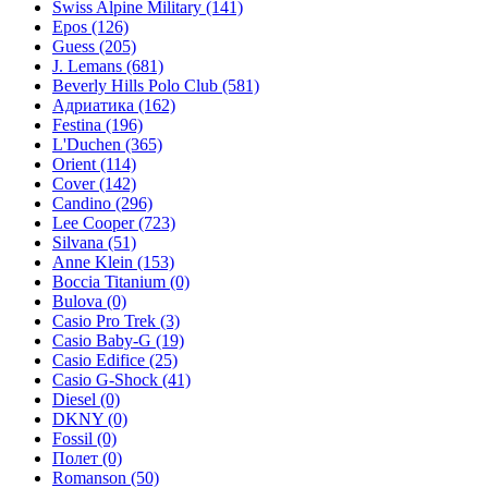
Swiss Alpine Military
(141)
Epos
(126)
Guess
(205)
J. Lemans
(681)
Beverly Hills Polo Club
(581)
Адриатика
(162)
Festina
(196)
L'Duchen
(365)
Orient
(114)
Cover
(142)
Candino
(296)
Lee Cooper
(723)
Silvana
(51)
Anne Klein
(153)
Boccia Titanium
(0)
Bulova
(0)
Casio Pro Trek
(3)
Casio Baby-G
(19)
Casio Edifice
(25)
Casio G-Shock
(41)
Diesel
(0)
DKNY
(0)
Fossil
(0)
Полет
(0)
Romanson
(50)