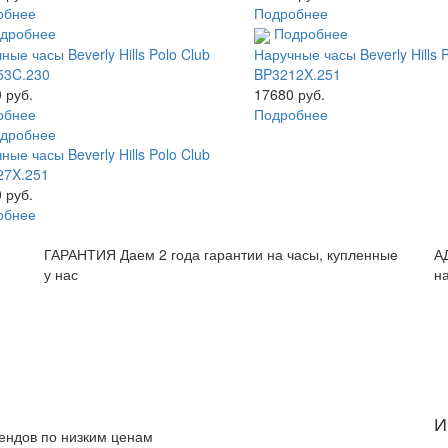
обнее
Подробнее
дробнее
Подробнее
ные часы Beverly Hills Polo Club
Наручные часы Beverly Hills 
53C.230
BP3212X.251
 руб.
17680 руб.
обнее
Подробнее
дробнее
ные часы Beverly Hills Polo Club
27X.251
 руб.
обнее
и
ГАРАНТИЯ
Даем 2 года гарантии на часы, купленные
А
у нас
н
И
рендов по низким ценам