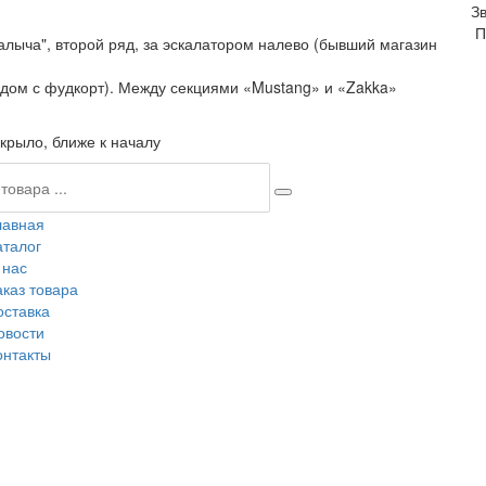
З
П
алыча", второй ряд, за эскалатором налево (бывший магазин
ядом с фудкорт). Между секциями «Mustang» и «Zakka»
крыло, ближе к началу
лавная
аталог
 нас
аказ товара
оставка
овости
онтакты