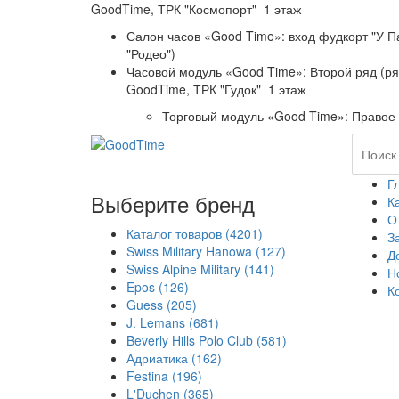
GoodTime,
ТРК "Космопорт" 1 этаж
Салон часов «Good Time»: вход фудкорт "У П
"Родео")
Часовой модуль «Good Time»: Второй ряд (р
GoodTime,
ТРК "Гудок" 1 этаж
Торговый модуль «Good Time»: Правое 
Г
Выберите бренд
К
О
Каталог товаров
(4201)
З
Swiss Military Hanowa
(127)
Д
Swiss Alpine Military
(141)
Н
Epos
(126)
К
Guess
(205)
J. Lemans
(681)
Beverly Hills Polo Club
(581)
Адриатика
(162)
Festina
(196)
L'Duchen
(365)