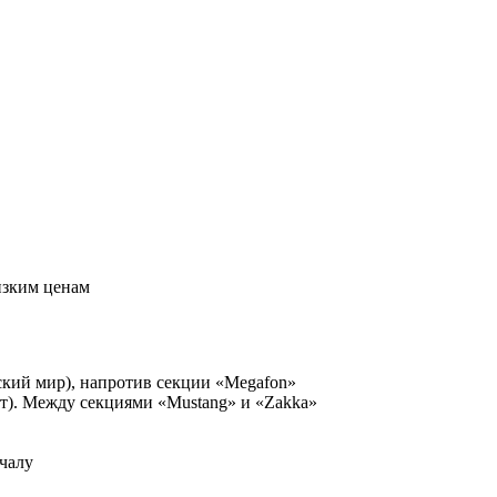
изким ценам
ский мир), напротив секции «Megafon»
рт). Между секциями «Mustang» и «Zakka»
чалу