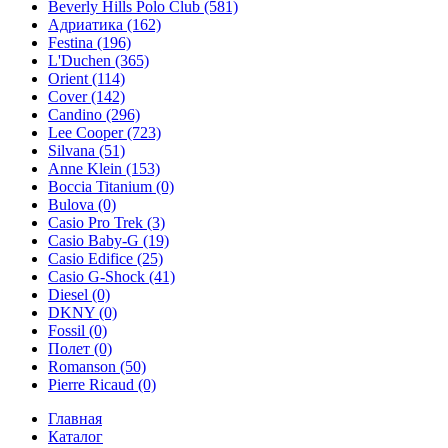
Beverly Hills Polo Club
(581)
Адриатика
(162)
Festina
(196)
L'Duchen
(365)
Orient
(114)
Cover
(142)
Candino
(296)
Lee Cooper
(723)
Silvana
(51)
Anne Klein
(153)
Boccia Titanium
(0)
Bulova
(0)
Casio Pro Trek
(3)
Casio Baby-G
(19)
Casio Edifice
(25)
Casio G-Shock
(41)
Diesel
(0)
DKNY
(0)
Fossil
(0)
Полет
(0)
Romanson
(50)
Pierre Ricaud
(0)
Главная
Каталог