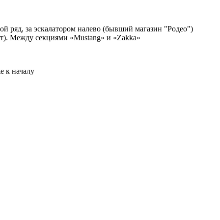
ой ряд, за эскалатором налево (бывший магазин "Родео")
рт). Между секциями «Mustang» и «Zakka»
е к началу