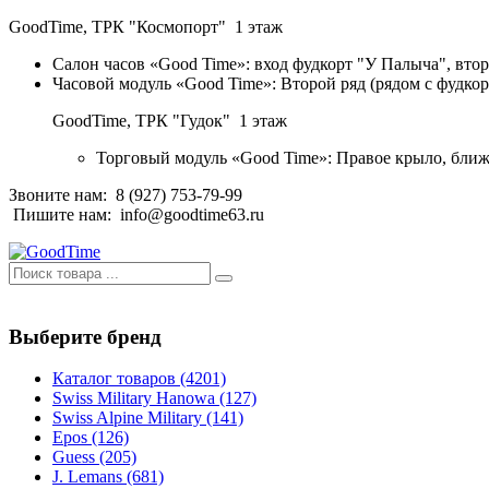
GoodTime,
ТРК "Космопорт" 1 этаж
Салон часов «Good Time»: вход фудкорт "У Палыча", втор
Часовой модуль «Good Time»: Второй ряд (рядом с фудко
GoodTime,
ТРК "Гудок" 1 этаж
Торговый модуль «Good Time»: Правое крыло, ближ
Звоните нам:
8 (927) 753-79-99
Пишите нам:
info@goodtime63.ru
Выберите бренд
Каталог товаров
(4201)
Swiss Military Hanowa
(127)
Swiss Alpine Military
(141)
Epos
(126)
Guess
(205)
J. Lemans
(681)