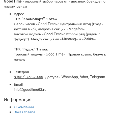
GoodTime
- огромный выбор часов от известных брендов по
низким ценам
Адрес
ТРК "Космопорт" 1 этаж
Салон часов «Good Time»: Центральный вход (Вход -
Детский мир), напротив секции «Megafon»
Часовой модуль «Good Time»: Второй ряд (рядом с
фудкорт). Между секциями «Mustang» и «Zakka»
ТРК "Гудок" 1 этаж
Торговый модуль «Good Time»: Правое крыло, ближе к
началу
Телефон
8 (927) 753-79-99
. Доступен WhatsApp, Viber, Telegram.
Email
info@goodtime63.ru
Информация
О компании
Заказ товара