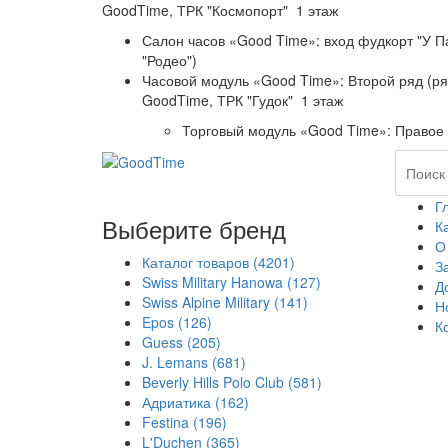
GoodTime,
ТРК "Космопорт" 1 этаж
Салон часов «Good Time»: вход фудкорт "У П
"Родео")
Часовой модуль «Good Time»: Второй ряд (р
GoodTime,
ТРК "Гудок" 1 этаж
Торговый модуль «Good Time»: Правое 
Г
Выберите бренд
К
О
Каталог товаров
(4201)
З
Swiss Military Hanowa
(127)
Д
Swiss Alpine Military
(141)
Н
Epos
(126)
К
Guess
(205)
J. Lemans
(681)
Beverly Hills Polo Club
(581)
Адриатика
(162)
Festina
(196)
L'Duchen
(365)