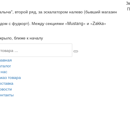
З
П
алыча", второй ряд, за эскалатором налево (бывший магазин
ядом с фудкорт). Между секциями «Mustang» и «Zakka»
крыло, ближе к началу
лавная
аталог
 нас
аказ товара
оставка
овости
онтакты