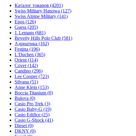
Каталог товаров
(4201)
Swiss Military Hanowa
(127)
Swiss Alpine Military
(141)
Epos
(126)
Guess
(205)
J. Lemans
(681)
Beverly Hills Polo Club
(581)
Адриатика
(162)
Festina
(196)
L'Duchen
(365)
Orient
(114)
Cover
(142)
Candino
(296)
Lee Cooper
(723)
Silvana
(51)
Anne Klein
(153)
Boccia Titanium
(0)
Bulova
(0)
Casio Pro Trek
(3)
Casio Baby-G
(19)
Casio Edifice
(25)
Casio G-Shock
(41)
Diesel
(0)
DKNY
(0)