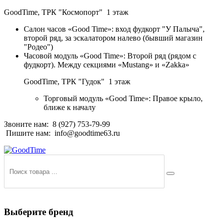
GoodTime,
ТРК "Космопорт" 1 этаж
Салон часов «Good Time»: вход фудкорт "У Палыча",
второй ряд, за эскалатором налево (бывший магазин
"Родео")
Часовой модуль «Good Time»: Второй ряд (рядом с
фудкорт). Между секциями «Mustang» и «Zakka»
GoodTime,
ТРК "Гудок" 1 этаж
Торговый модуль «Good Time»: Правое крыло,
ближе к началу
Звоните нам:
8 (927) 753-79-99
Пишите нам:
info@goodtime63.ru
Выберите бренд