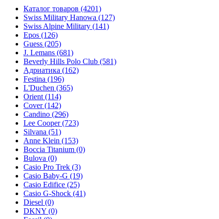
Каталог товаров
(4201)
Swiss Military Hanowa
(127)
Swiss Alpine Military
(141)
Epos
(126)
Guess
(205)
J. Lemans
(681)
Beverly Hills Polo Club
(581)
Адриатика
(162)
Festina
(196)
L'Duchen
(365)
Orient
(114)
Cover
(142)
Candino
(296)
Lee Cooper
(723)
Silvana
(51)
Anne Klein
(153)
Boccia Titanium
(0)
Bulova
(0)
Casio Pro Trek
(3)
Casio Baby-G
(19)
Casio Edifice
(25)
Casio G-Shock
(41)
Diesel
(0)
DKNY
(0)