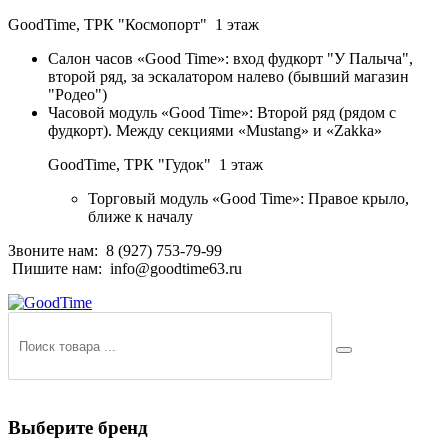
GoodTime,
ТРК "Космопорт" 1 этаж
Салон часов «Good Time»: вход фудкорт "У Палыча",
второй ряд, за эскалатором налево (бывший магазин
"Родео")
Часовой модуль «Good Time»: Второй ряд (рядом с
фудкорт). Между секциями «Mustang» и «Zakka»
GoodTime,
ТРК "Гудок" 1 этаж
Торговый модуль «Good Time»: Правое крыло,
ближе к началу
Звоните нам:
8 (927) 753-79-99
Пишите нам:
info@goodtime63.ru
Выберите бренд