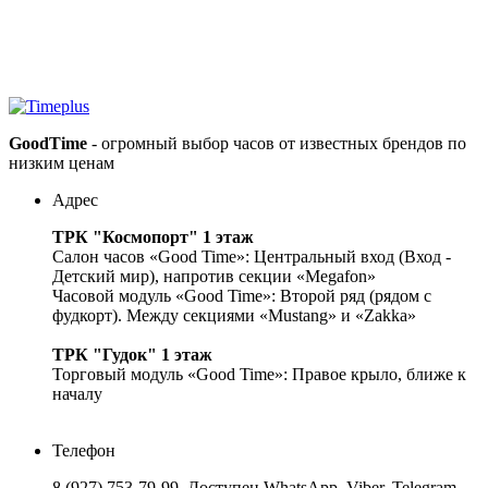
GoodTime
- огромный выбор часов от известных брендов по
низким ценам
Адрес
ТРК "Космопорт" 1 этаж
Салон часов «Good Time»: Центральный вход (Вход -
Детский мир), напротив секции «Megafon»
Часовой модуль «Good Time»: Второй ряд (рядом с
фудкорт). Между секциями «Mustang» и «Zakka»
ТРК "Гудок" 1 этаж
Торговый модуль «Good Time»: Правое крыло, ближе к
началу
Телефон
8 (927) 753-79-99
. Доступен WhatsApp, Viber, Telegram.