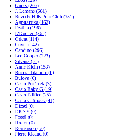
Guess
(205)
J. Lemans
(681)
Beverly Hills Polo Club
(581)
Адриатика
(162)
Festina
(196)
L'Duchen
(365)
Orient
(114)
Cover
(142)
Candino
(296)
Lee Cooper
(723)
Silvana
(51)
Anne Klein
(153)
Boccia Titanium
(0)
Bulova
(0)
Casio Pro Trek
(3)
Casio Baby-G
(19)
Casio Edifice
(25)
Casio G-Shock
(41)
Diesel
(0)
DKNY
(0)
Fossil
(0)
Полет
(0)
Romanson
(50)
Pierre Ricaud
(0)