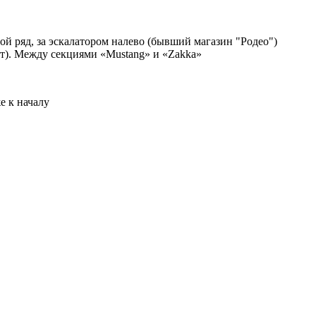
ой ряд, за эскалатором налево (бывший магазин "Родео")
рт). Между секциями «Mustang» и «Zakka»
е к началу