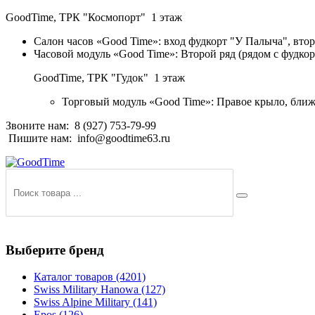
GoodTime,
ТРК "Космопорт" 1 этаж
Салон часов «Good Time»: вход фудкорт "У Палыча", втор
Часовой модуль «Good Time»: Второй ряд (рядом с фудко
GoodTime,
ТРК "Гудок" 1 этаж
Торговый модуль «Good Time»: Правое крыло, ближ
Звоните нам:
8 (927) 753-79-99
Пишите нам:
info@goodtime63.ru
Выберите бренд
Каталог товаров
(4201)
Swiss Military Hanowa
(127)
Swiss Alpine Military
(141)
Epos
(126)