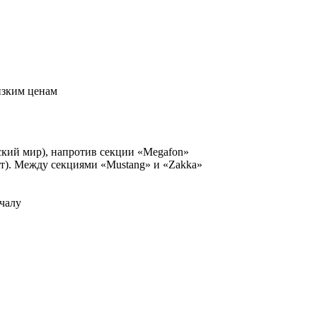
изким ценам
ский мир), напротив секции «Megafon»
рт). Между секциями «Mustang» и «Zakka»
чалу