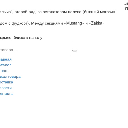
З
П
алыча", второй ряд, за эскалатором налево (бывший магазин
ядом с фудкорт). Между секциями «Mustang» и «Zakka»
крыло, ближе к началу
лавная
аталог
 нас
аказ товара
оставка
овости
онтакты