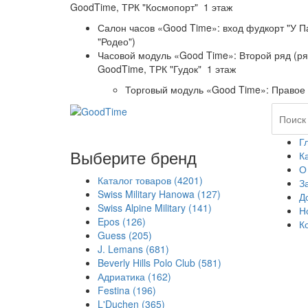
GoodTime,
ТРК "Космопорт" 1 этаж
Салон часов «Good Time»: вход фудкорт "У П
"Родео")
Часовой модуль «Good Time»: Второй ряд (р
GoodTime,
ТРК "Гудок" 1 этаж
Торговый модуль «Good Time»: Правое 
Г
Выберите бренд
К
О
Каталог товаров
(4201)
З
Swiss Military Hanowa
(127)
Д
Swiss Alpine Military
(141)
Н
Epos
(126)
К
Guess
(205)
J. Lemans
(681)
Beverly Hills Polo Club
(581)
Адриатика
(162)
Festina
(196)
L'Duchen
(365)