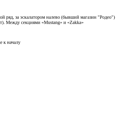
ой ряд, за эскалатором налево (бывший магазин "Родео")
рт). Между секциями «Mustang» и «Zakka»
е к началу