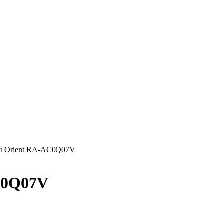
ы Orient RA-AC0Q07V
C0Q07V