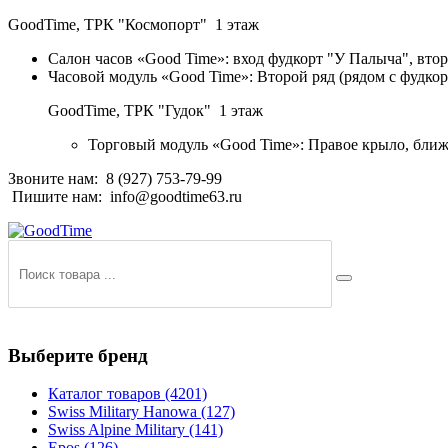
GoodTime,
ТРК "Космопорт" 1 этаж
Салон часов «Good Time»: вход фудкорт "У Палыча", втор
Часовой модуль «Good Time»: Второй ряд (рядом с фудко
GoodTime,
ТРК "Гудок" 1 этаж
Торговый модуль «Good Time»: Правое крыло, ближ
Звоните нам:
8 (927) 753-79-99
Пишите нам:
info@goodtime63.ru
Выберите бренд
Каталог товаров
(4201)
Swiss Military Hanowa
(127)
Swiss Alpine Military
(141)
Epos
(126)