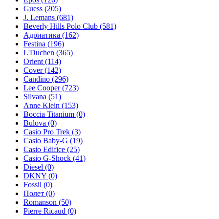
Guess
(205)
J. Lemans
(681)
Beverly Hills Polo Club
(581)
Адриатика
(162)
Festina
(196)
L'Duchen
(365)
Orient
(114)
Cover
(142)
Candino
(296)
Lee Cooper
(723)
Silvana
(51)
Anne Klein
(153)
Boccia Titanium
(0)
Bulova
(0)
Casio Pro Trek
(3)
Casio Baby-G
(19)
Casio Edifice
(25)
Casio G-Shock
(41)
Diesel
(0)
DKNY
(0)
Fossil
(0)
Полет
(0)
Romanson
(50)
Pierre Ricaud
(0)