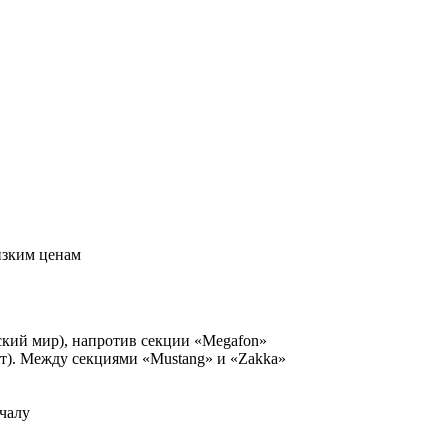
изким ценам
ский мир), напротив секции «Megafon»
рт). Между секциями «Mustang» и «Zakka»
чалу