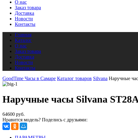
О нас
Заказ товара
Доставка
Новости
Контакты
Главная
Каталог
О нас
Заказ товара
Доставка
Новости
Контакты
GoodTime Часы в Самаре
Каталог товаров
Silvana
Наручные ча
Наручные часы Silvana ST28
64600 руб.
Нравится модель? Поделись с друзьями:
ПАРАМЕТРЫ