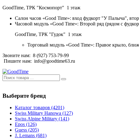
GoodTime,
ТРК "Космопорт" 1 этаж
Салон часов «Good Time»: вход фудкорт "У Палыча", втор
Часовой модуль «Good Time»: Второй ряд (рядом с фудко
GoodTime,
ТРК "Гудок" 1 этаж
Торговый модуль «Good Time»: Правое крыло, ближ
Звоните нам:
8 (927) 753-79-99
Пишите нам:
info@goodtime63.ru
Выберите бренд
Каталог товаров
(4201)
Swiss Military Hanowa
(127)
Swiss Alpine Military
(141)
Epos
(126)
Guess
(205)
J. Lemans
(681)