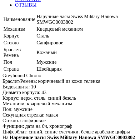
ОТЗЫВЫ
Наручные часы Swiss Military Hanowa
Наименование
SMWGC0003802
Механизм
Кварцевый механизм
Корпус
Сталь
Стекло
Сапфировое
Браслет/
Кожаный
Ремень
Пол
Мужские
Страна
Швейцария
Greyhound Chrono
Браслет/Ремень: коричневый из кожи теленка
Водозащита: 10
Диаметр корпуса: 43
Корпус: нерж. сталь, синий безель
Механизм: кварцевый механизм
Пол: мужские
Секундная стрелка: малая
Стекло: сапфировое
Функции: дата на 6ч, хронограф
Циферблат: синий, синие счетчики, белые арабские цифры
На
Наручные часы Swiss Military Hanowa SMWGC0003802