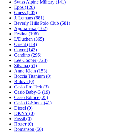
Swiss Alpine Military
(141)
Epos
(126)
Guess
(205)
J. Lemans
(681)
Beverly Hills Polo Club
(581)
Адриатика
(162)
Festina
(196)
L'Duchen
(365)
Orient
(114)
Cover
(142)
Candino
(296)
Lee Cooper
(723)
Silvana
(51)
Anne Klein
(153)
Boccia Titanium
(0)
Bulova
(0)
Casio Pro Trek
(3)
Casio Baby-G
(19)
Casio Edifice
(25)
Casio G-Shock
(41)
Diesel
(0)
DKNY
(0)
Fossil
(0)
Полет
(0)
Romanson
(50)