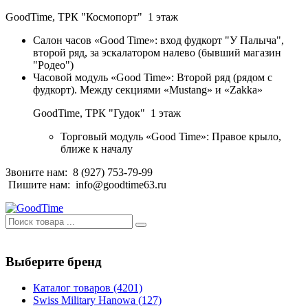
GoodTime,
ТРК "Космопорт" 1 этаж
Салон часов «Good Time»: вход фудкорт "У Палыча",
второй ряд, за эскалатором налево (бывший магазин
"Родео")
Часовой модуль «Good Time»: Второй ряд (рядом с
фудкорт). Между секциями «Mustang» и «Zakka»
GoodTime,
ТРК "Гудок" 1 этаж
Торговый модуль «Good Time»: Правое крыло,
ближе к началу
Звоните нам:
8 (927) 753-79-99
Пишите нам:
info@goodtime63.ru
Выберите бренд
Каталог товаров
(4201)
Swiss Military Hanowa
(127)