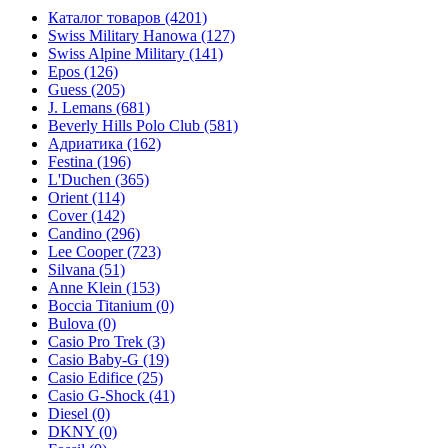
Каталог товаров
(4201)
Swiss Military Hanowa
(127)
Swiss Alpine Military
(141)
Epos
(126)
Guess
(205)
J. Lemans
(681)
Beverly Hills Polo Club
(581)
Адриатика
(162)
Festina
(196)
L'Duchen
(365)
Orient
(114)
Cover
(142)
Candino
(296)
Lee Cooper
(723)
Silvana
(51)
Anne Klein
(153)
Boccia Titanium
(0)
Bulova
(0)
Casio Pro Trek
(3)
Casio Baby-G
(19)
Casio Edifice
(25)
Casio G-Shock
(41)
Diesel
(0)
DKNY
(0)