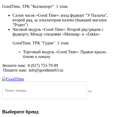
GoodTime,
ТРК "Космопорт" 1 этаж
Салон часов «Good Time»: вход фудкорт "У Палыча",
второй ряд, за эскалатором налево (бывший магазин
"Родео")
Часовой модуль «Good Time»: Второй ряд (рядом с
фудкорт). Между секциями «Mustang» и «Zakka»
GoodTime,
ТРК "Гудок" 1 этаж
Торговый модуль «Good Time»: Правое крыло,
ближе к началу
Звоните нам:
8 (927) 753-79-99
Пишите нам:
info@goodtime63.ru
Выберите бренд