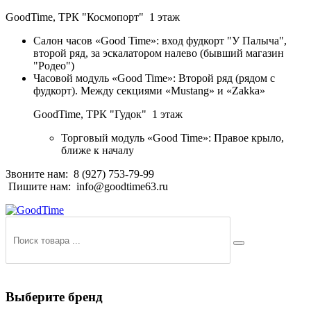
GoodTime,
ТРК "Космопорт" 1 этаж
Салон часов «Good Time»: вход фудкорт "У Палыча",
второй ряд, за эскалатором налево (бывший магазин
"Родео")
Часовой модуль «Good Time»: Второй ряд (рядом с
фудкорт). Между секциями «Mustang» и «Zakka»
GoodTime,
ТРК "Гудок" 1 этаж
Торговый модуль «Good Time»: Правое крыло,
ближе к началу
Звоните нам:
8 (927) 753-79-99
Пишите нам:
info@goodtime63.ru
Выберите бренд