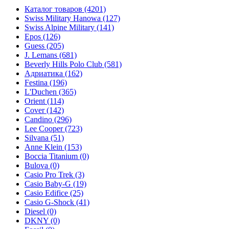
Каталог товаров
(4201)
Swiss Military Hanowa
(127)
Swiss Alpine Military
(141)
Epos
(126)
Guess
(205)
J. Lemans
(681)
Beverly Hills Polo Club
(581)
Адриатика
(162)
Festina
(196)
L'Duchen
(365)
Orient
(114)
Cover
(142)
Candino
(296)
Lee Cooper
(723)
Silvana
(51)
Anne Klein
(153)
Boccia Titanium
(0)
Bulova
(0)
Casio Pro Trek
(3)
Casio Baby-G
(19)
Casio Edifice
(25)
Casio G-Shock
(41)
Diesel
(0)
DKNY
(0)