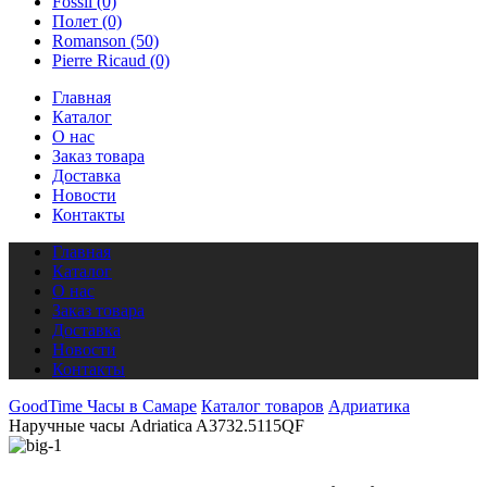
Fossil
(0)
Полет
(0)
Romanson
(50)
Pierre Ricaud
(0)
Главная
Каталог
О нас
Заказ товара
Доставка
Новости
Контакты
Главная
Каталог
О нас
Заказ товара
Доставка
Новости
Контакты
GoodTime Часы в Самаре
Каталог товаров
Адриатика
Наручные часы Adriatica A3732.5115QF