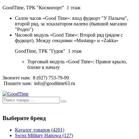
GoodTime,
ТРК "Космопорт" 1 этаж
Салон часов «Good Time»: вход фудкорт "У Палыча",
второй ряд, за эскалатором налево (бывший магазин
"Родео")
Часовой модуль «Good Time»: Второй ряд (рядом с
фудкорт). Между секциями «Mustang» и «Zakka»
GoodTime,
ТРК "Гудок" 1 этаж
Торговый модуль «Good Time»: Правое крыло,
ближе к началу
Звоните нам:
8 (927) 753-79-99
Пишите нам:
info@goodtime63.ru
Выберите бренд
Каталог товаров
(4201)
Swiss Military Hanowa
(127)