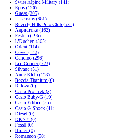
Swiss Alpine Military
(141)
Epos
(126)
Guess
(205)
J. Lemans
(681)
Beverly Hills Polo Club
(581)
Адриатика
(162)
Festina
(196)
L'Duchen
(365)
Orient
(114)
Cover
(142)
Candino
(296)
Lee Cooper
(723)
Silvana
(51)
Anne Klein
(153)
Boccia Titanium
(0)
Bulova
(0)
Casio Pro Trek
(3)
Casio Baby-G
(19)
Casio Edifice
(25)
Casio G-Shock
(41)
Diesel
(0)
DKNY
(0)
Fossil
(0)
Полет
(0)
Romanson
(50)