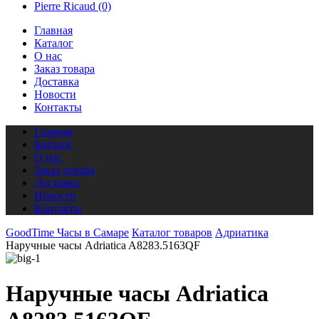
Pierre Ricaud
(0)
Главная
Каталог
О нас
Заказ товара
Доставка
Новости
Контакты
Главная
Каталог
О нас
Заказ товара
Доставка
Новости
Контакты
GoodTime Часы в Самаре
Каталог товаров
Адриатика
Наручные часы Adriatica A8283.5163QF
Наручные часы Adriatica