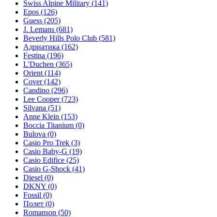
Swiss Alpine Military
(141)
Epos
(126)
Guess
(205)
J. Lemans
(681)
Beverly Hills Polo Club
(581)
Адриатика
(162)
Festina
(196)
L'Duchen
(365)
Orient
(114)
Cover
(142)
Candino
(296)
Lee Cooper
(723)
Silvana
(51)
Anne Klein
(153)
Boccia Titanium
(0)
Bulova
(0)
Casio Pro Trek
(3)
Casio Baby-G
(19)
Casio Edifice
(25)
Casio G-Shock
(41)
Diesel
(0)
DKNY
(0)
Fossil
(0)
Полет
(0)
Romanson
(50)