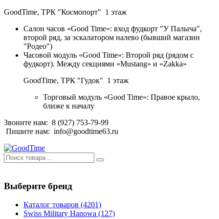
GoodTime,
ТРК "Космопорт" 1 этаж
Салон часов «Good Time»: вход фудкорт "У Палыча",
второй ряд, за эскалатором налево (бывший магазин
"Родео")
Часовой модуль «Good Time»: Второй ряд (рядом с
фудкорт). Между секциями «Mustang» и «Zakka»
GoodTime,
ТРК "Гудок" 1 этаж
Торговый модуль «Good Time»: Правое крыло,
ближе к началу
Звоните нам:
8 (927) 753-79-99
Пишите нам:
info@goodtime63.ru
Выберите бренд
Каталог товаров
(4201)
Swiss Military Hanowa
(127)