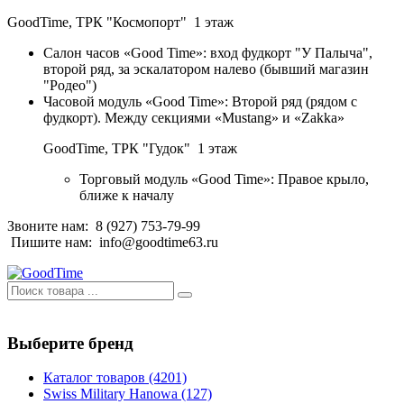
GoodTime,
ТРК "Космопорт" 1 этаж
Салон часов «Good Time»: вход фудкорт "У Палыча",
второй ряд, за эскалатором налево (бывший магазин
"Родео")
Часовой модуль «Good Time»: Второй ряд (рядом с
фудкорт). Между секциями «Mustang» и «Zakka»
GoodTime,
ТРК "Гудок" 1 этаж
Торговый модуль «Good Time»: Правое крыло,
ближе к началу
Звоните нам:
8 (927) 753-79-99
Пишите нам:
info@goodtime63.ru
Выберите бренд
Каталог товаров
(4201)
Swiss Military Hanowa
(127)