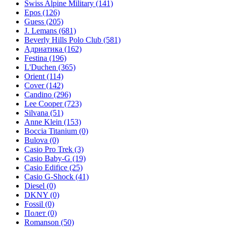
Swiss Alpine Military
(141)
Epos
(126)
Guess
(205)
J. Lemans
(681)
Beverly Hills Polo Club
(581)
Адриатика
(162)
Festina
(196)
L'Duchen
(365)
Orient
(114)
Cover
(142)
Candino
(296)
Lee Cooper
(723)
Silvana
(51)
Anne Klein
(153)
Boccia Titanium
(0)
Bulova
(0)
Casio Pro Trek
(3)
Casio Baby-G
(19)
Casio Edifice
(25)
Casio G-Shock
(41)
Diesel
(0)
DKNY
(0)
Fossil
(0)
Полет
(0)
Romanson
(50)