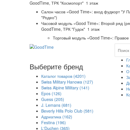
GoodTime,
ТРК "Космопорт" 1 этаж
Салон часов «Good Time»: вход фудкорт "У П
"Родео")
Часовой модуль «Good Time»: Второй ряд (р
GoodTime,
ТРК "Гудок" 1 этаж
Торговый модуль «Good Time»: Правое 
Г
Выберите бренд
К
О
Каталог товаров
(4201)
З
Swiss Military Hanowa
(127)
Д
Swiss Alpine Military
(141)
Н
Epos
(126)
К
Guess
(205)
J. Lemans
(681)
Beverly Hills Polo Club
(581)
Адриатика
(162)
Festina
(196)
L'Duchen
(365)