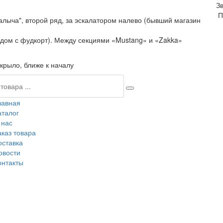
З
П
алыча", второй ряд, за эскалатором налево (бывший магазин
ядом с фудкорт). Между секциями «Mustang» и «Zakka»
крыло, ближе к началу
лавная
аталог
 нас
аказ товара
оставка
овости
онтакты