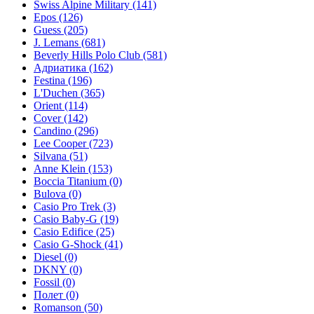
Swiss Alpine Military
(141)
Epos
(126)
Guess
(205)
J. Lemans
(681)
Beverly Hills Polo Club
(581)
Адриатика
(162)
Festina
(196)
L'Duchen
(365)
Orient
(114)
Cover
(142)
Candino
(296)
Lee Cooper
(723)
Silvana
(51)
Anne Klein
(153)
Boccia Titanium
(0)
Bulova
(0)
Casio Pro Trek
(3)
Casio Baby-G
(19)
Casio Edifice
(25)
Casio G-Shock
(41)
Diesel
(0)
DKNY
(0)
Fossil
(0)
Полет
(0)
Romanson
(50)