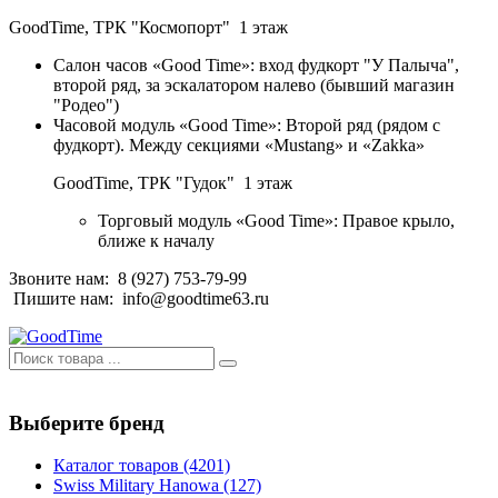
GoodTime,
ТРК "Космопорт" 1 этаж
Салон часов «Good Time»: вход фудкорт "У Палыча",
второй ряд, за эскалатором налево (бывший магазин
"Родео")
Часовой модуль «Good Time»: Второй ряд (рядом с
фудкорт). Между секциями «Mustang» и «Zakka»
GoodTime,
ТРК "Гудок" 1 этаж
Торговый модуль «Good Time»: Правое крыло,
ближе к началу
Звоните нам:
8 (927) 753-79-99
Пишите нам:
info@goodtime63.ru
Выберите бренд
Каталог товаров
(4201)
Swiss Military Hanowa
(127)