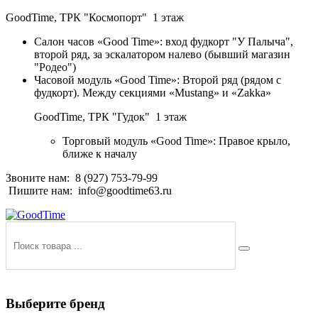
GoodTime,
ТРК "Космопорт" 1 этаж
Салон часов «Good Time»: вход фудкорт "У Палыча",
второй ряд, за эскалатором налево (бывший магазин
"Родео")
Часовой модуль «Good Time»: Второй ряд (рядом с
фудкорт). Между секциями «Mustang» и «Zakka»
GoodTime,
ТРК "Гудок" 1 этаж
Торговый модуль «Good Time»: Правое крыло,
ближе к началу
Звоните нам:
8 (927) 753-79-99
Пишите нам:
info@goodtime63.ru
Выберите бренд