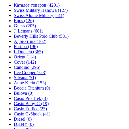
Каталог товаров
(4201)
Swiss Military Hanowa
(127)
Swiss Alpine Military
(141)
Epos
(126)
Guess
(205)
J. Lemans
(681)
Beverly Hills Polo Club
(581)
Адриатика
(162)
Festina
(196)
L'Duchen
(365)
Orient
(114)
Cover
(142)
Candino
(296)
Lee Cooper
(723)
Silvana
(51)
Anne Klein
(153)
Boccia Titanium
(0)
Bulova
(0)
Casio Pro Trek
(3)
Casio Baby-G
(19)
Casio Edifice
(25)
Casio G-Shock
(41)
Diesel
(0)
DKNY
(0)