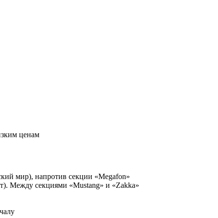
изким ценам
ский мир), напротив секции «Megafon»
рт). Между секциями «Mustang» и «Zakka»
чалу