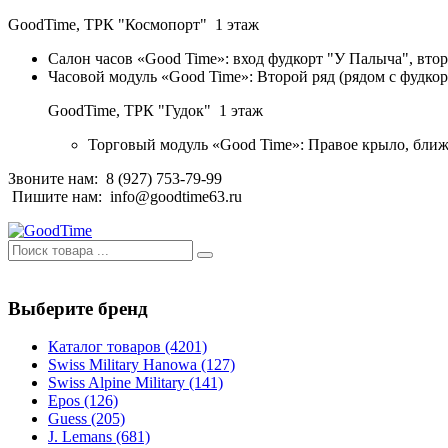
GoodTime,
ТРК "Космопорт" 1 этаж
Салон часов «Good Time»: вход фудкорт "У Палыча", втор
Часовой модуль «Good Time»: Второй ряд (рядом с фудко
GoodTime,
ТРК "Гудок" 1 этаж
Торговый модуль «Good Time»: Правое крыло, ближ
Звоните нам:
8 (927) 753-79-99
Пишите нам:
info@goodtime63.ru
Выберите бренд
Каталог товаров
(4201)
Swiss Military Hanowa
(127)
Swiss Alpine Military
(141)
Epos
(126)
Guess
(205)
J. Lemans
(681)