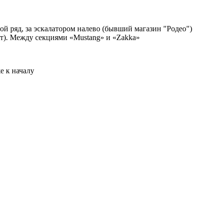
ой ряд, за эскалатором налево (бывший магазин "Родео")
рт). Между секциями «Mustang» и «Zakka»
е к началу