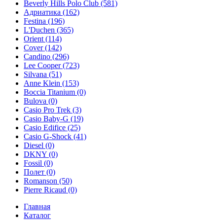
Beverly Hills Polo Club
(581)
Адриатика
(162)
Festina
(196)
L'Duchen
(365)
Orient
(114)
Cover
(142)
Candino
(296)
Lee Cooper
(723)
Silvana
(51)
Anne Klein
(153)
Boccia Titanium
(0)
Bulova
(0)
Casio Pro Trek
(3)
Casio Baby-G
(19)
Casio Edifice
(25)
Casio G-Shock
(41)
Diesel
(0)
DKNY
(0)
Fossil
(0)
Полет
(0)
Romanson
(50)
Pierre Ricaud
(0)
Главная
Каталог