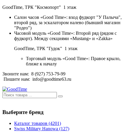
GoodTime,
ТРК "Космопорт" 1 этаж
Салон часов «Good Time»: вход фудкорт "У Палыча",
второй ряд, за эскалатором налево (бывший магазин
"Родео")
Часовой модуль «Good Time»: Второй ряд (рядом с
фудкорт). Между секциями «Mustang» и «Zakka»
GoodTime,
ТРК "Гудок" 1 этаж
Торговый модуль «Good Time»: Правое крыло,
ближе к началу
Звоните нам:
8 (927) 753-79-99
Пишите нам:
info@goodtime63.ru
Выберите бренд
Каталог товаров
(4201)
Swiss Military Hanowa
(127)