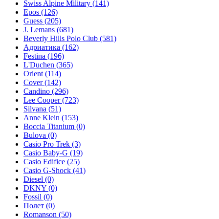
Swiss Alpine Military
(141)
Epos
(126)
Guess
(205)
J. Lemans
(681)
Beverly Hills Polo Club
(581)
Адриатика
(162)
Festina
(196)
L'Duchen
(365)
Orient
(114)
Cover
(142)
Candino
(296)
Lee Cooper
(723)
Silvana
(51)
Anne Klein
(153)
Boccia Titanium
(0)
Bulova
(0)
Casio Pro Trek
(3)
Casio Baby-G
(19)
Casio Edifice
(25)
Casio G-Shock
(41)
Diesel
(0)
DKNY
(0)
Fossil
(0)
Полет
(0)
Romanson
(50)